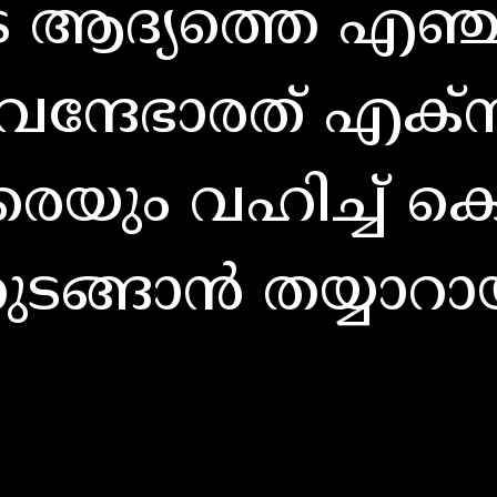
െ ആദ്യത്തെ എഞ്ചി
വന്ദേഭാരത് എക്സ
രെയും വഹിച്ച് ക
തുടങ്ങാൻ തയ്യാറ