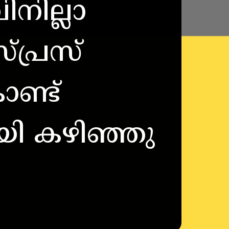
നില്ലാ
്പ്രസ്
ൊണ്ട്
ായി കഴിഞ്ഞു